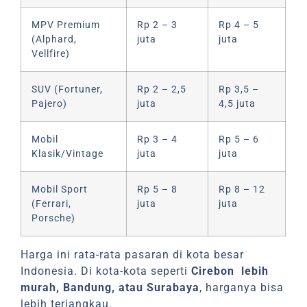
MPV Premium
Rp 2 – 3
Rp 4 – 5
(Alphard,
juta
juta
Vellfire)
SUV (Fortuner,
Rp 2 – 2,5
Rp 3,5 –
Pajero)
juta
4,5 juta
Mobil
Rp 3 – 4
Rp 5 – 6
Klasik/Vintage
juta
juta
Mobil Sport
Rp 5 – 8
Rp 8 – 12
(Ferrari,
juta
juta
Porsche)
Harga ini rata-rata pasaran di kota besar
Indonesia. Di kota-kota seperti
Cirebon lebih
murah, Bandung, atau Surabaya
, harganya bisa
lebih terjangkau.