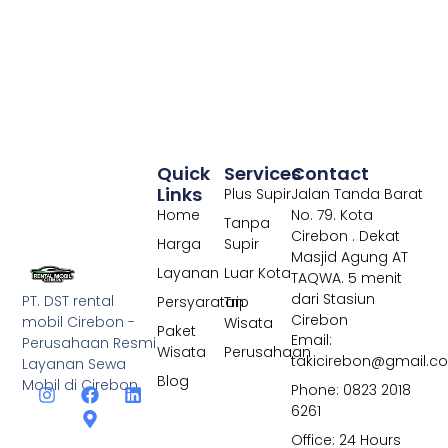
Quick
Services
Contact
Links
Plus Supir
Jalan Tanda Barat
Home
No. 79. Kota
Tanpa
Cirebon . Dekat
Harga
Supir
Masjid Agung AT
Layanan
Luar Kota
TAQWA. 5 menit
dari Stasiun
PT. DST rental
Persyaratan
Trip
Cirebon
mobil Cirebon -
Wisata
Paket
Email:
Perusahaan Resmi
Wisata
Perusahaan
takicirebon@gmail.c
Layanan Sewa
Blog
Mobil di Cirebon
Phone: 0823 2018
6261
Office: 24 Hours