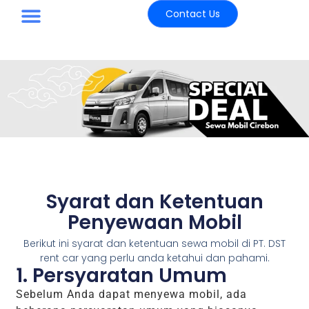
Contact Us
Paket Wisata
Syarat dan Ketentuan
Penyewaan Mobil
Berikut ini syarat dan ketentuan sewa mobil di PT. DST
rent car yang perlu anda ketahui dan pahami.
1. Persyaratan Umum
Sebelum Anda dapat menyewa mobil, ada