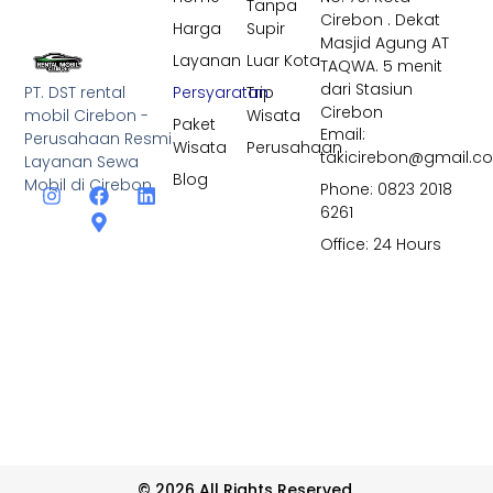
Tanpa
Cirebon . Dekat
Harga
Supir
Masjid Agung AT
Layanan
Luar Kota
TAQWA. 5 menit
dari Stasiun
PT. DST rental
Persyaratan
Trip
Cirebon
mobil Cirebon -
Wisata
Paket
Email:
Perusahaan Resmi
Wisata
Perusahaan
takicirebon@gmail.c
Layanan Sewa
Blog
Mobil di Cirebon
Phone: 0823 2018
6261
Office: 24 Hours
© 2026 All Rights Reserved.