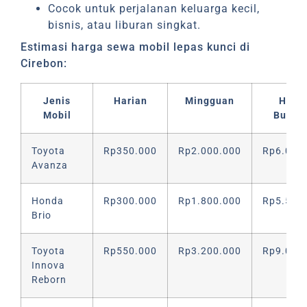
Cocok untuk perjalanan keluarga kecil,
bisnis, atau liburan singkat.
Estimasi harga sewa mobil lepas kunci di
Cirebon:
Jenis
Harian
Mingguan
Harg
Mobil
Bulan
Toyota
Rp350.000
Rp2.000.000
Rp6.000
Avanza
Honda
Rp300.000
Rp1.800.000
Rp5.500
Brio
Toyota
Rp550.000
Rp3.200.000
Rp9.000
Innova
Reborn