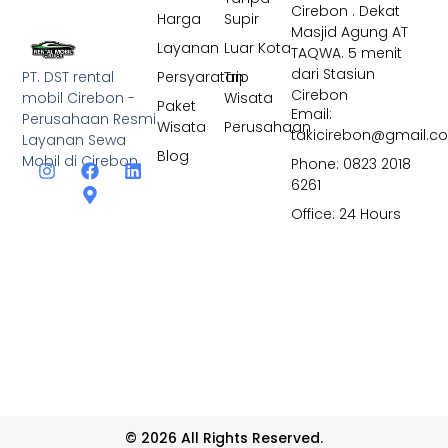
Cirebon . Dekat
Harga
Supir
Masjid Agung AT
Layanan
Luar Kota
TAQWA. 5 menit
dari Stasiun
PT. DST rental
Persyaratan
Trip
Cirebon
mobil Cirebon -
Wisata
Paket
Email:
Perusahaan Resmi
Wisata
Perusahaan
takicirebon@gmail.c
Layanan Sewa
Blog
Mobil di Cirebon
Phone: 0823 2018
6261
Office: 24 Hours
© 2026 All Rights Reserved.