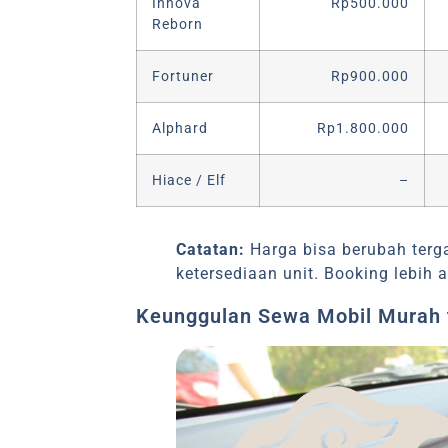
Innova
Rp500.000
Reborn
Fortuner
Rp900.000
Alphard
Rp1.800.000
Hiace / Elf
–
Catatan:
Harga bisa berubah terg
ketersediaan unit. Booking lebih 
Keunggulan Sewa Mobil Murah t