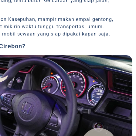
ang, tentu butuh kendaraan yang siap jalan,
.
raton Kasepuhan, mampir makan empal gentong,
ot mikirin waktu tunggu transportasi umum.
mobil sewaan yang siap dipakai kapan saja.
Cirebon?