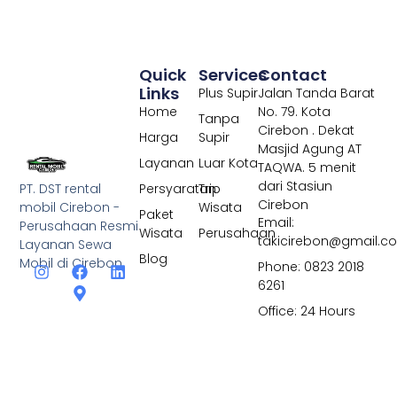
Quick
Services
Contact
Links
Plus Supir
Jalan Tanda Barat
Home
No. 79. Kota
Tanpa
Cirebon . Dekat
Harga
Supir
Masjid Agung AT
Layanan
Luar Kota
TAQWA. 5 menit
dari Stasiun
PT. DST rental
Persyaratan
Trip
Cirebon
mobil Cirebon -
Wisata
Paket
Email:
Perusahaan Resmi
Wisata
Perusahaan
takicirebon@gmail.c
Layanan Sewa
Blog
Mobil di Cirebon
Phone: 0823 2018
6261
Office: 24 Hours