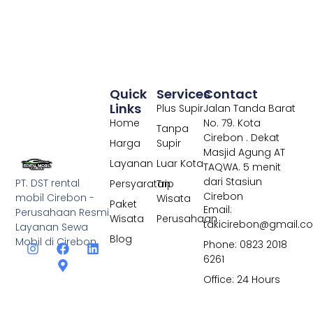
Quick
Services
Contact
Links
Plus Supir
Jalan Tanda Barat
Home
No. 79. Kota
Tanpa
Cirebon . Dekat
Harga
Supir
Masjid Agung AT
Layanan
Luar Kota
TAQWA. 5 menit
dari Stasiun
PT. DST rental
Persyaratan
Trip
Cirebon
mobil Cirebon -
Wisata
Paket
Email:
Perusahaan Resmi
Wisata
Perusahaan
takicirebon@gmail.c
Layanan Sewa
Blog
Mobil di Cirebon
Phone: 0823 2018
6261
Office: 24 Hours