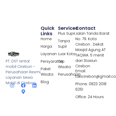
Quick
Services
Contact
Links
Plus Supir
Jalan Tanda Barat
Home
No. 79. Kota
Tanpa
Cirebon . Dekat
Harga
Supir
Masjid Agung AT
Layanan
Luar Kota
TAQWA. 5 menit
dari Stasiun
PT. DST rental
Persyaratan
Trip
Cirebon
mobil Cirebon -
Wisata
Paket
Email:
Perusahaan Resmi
Wisata
Perusahaan
takicirebon@gmail.c
Layanan Sewa
Blog
Mobil di Cirebon
Phone: 0823 2018
6261
Office: 24 Hours