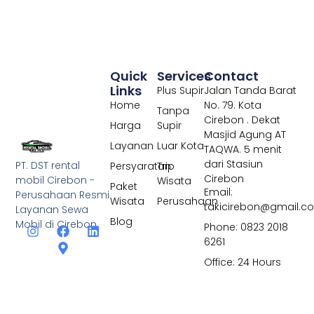
Quick
Services
Contact
Links
Plus Supir
Jalan Tanda Barat
Home
No. 79. Kota
Tanpa
Cirebon . Dekat
Harga
Supir
Masjid Agung AT
Layanan
Luar Kota
TAQWA. 5 menit
dari Stasiun
PT. DST rental
Persyaratan
Trip
Cirebon
mobil Cirebon -
Wisata
Paket
Email:
Perusahaan Resmi
Wisata
Perusahaan
takicirebon@gmail.c
Layanan Sewa
Blog
Mobil di Cirebon
Phone: 0823 2018
6261
Office: 24 Hours