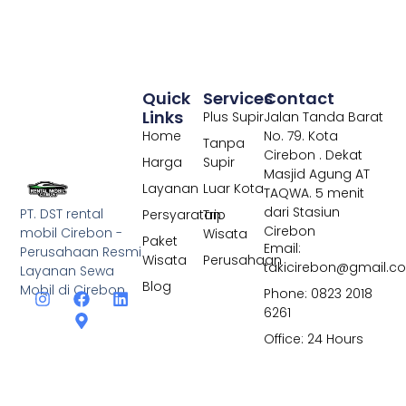
Quick
Services
Contact
Links
Plus Supir
Jalan Tanda Barat
Home
No. 79. Kota
Tanpa
Cirebon . Dekat
Harga
Supir
Masjid Agung AT
Layanan
Luar Kota
TAQWA. 5 menit
dari Stasiun
PT. DST rental
Persyaratan
Trip
Cirebon
mobil Cirebon -
Wisata
Paket
Email:
Perusahaan Resmi
Wisata
Perusahaan
takicirebon@gmail.c
Layanan Sewa
Blog
Mobil di Cirebon
Phone: 0823 2018
6261
Office: 24 Hours